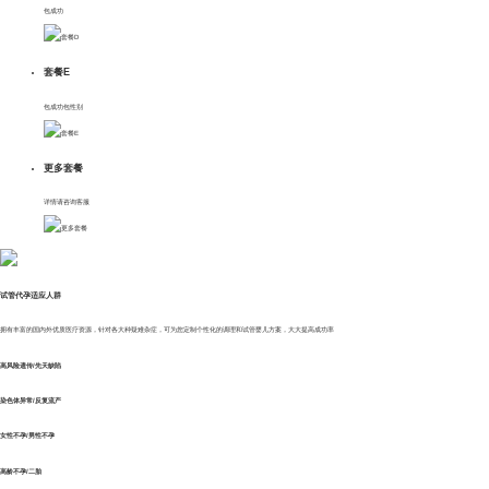
包成功
客户案例
套餐E
新闻资讯
包成功包性别
招贤纳士
更多套餐
联系我们
详情请咨询客服
试管代孕适应人群
拥有丰富的国内外优质医疗资源，针对各大种疑难杂症，可为您定制个性化的调理和试管婴儿方案，大大提高成功率
高风险遗传/先天缺陷
染色体异常/反复流产
女性不孕/男性不孕
高龄不孕/二胎