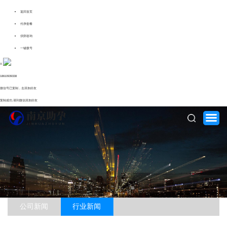
返回首页
代孕套餐
供卵咨询
一键拨号
X
18610939338
微信号已复制，去添加好友
复制成功,请到微信添加好友
公司新闻
行业新闻