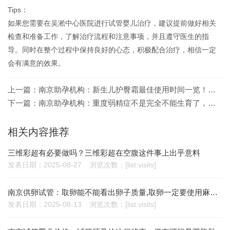
Tips：
如果您需要在吴淞中心医院进行试管婴儿治疗，建议提前做好相关
检查和准备工作，了解治疗流程和注意事项，并且遵守医生的指
导。同时在整个过程中保持良好的心态，积极配合治疗，相信一定
会有满意的效果。
上一篇：
南京助孕机构：新生儿护臀霜最佳使用时间一览！内附使用护臀霜的间隔周数
下一篇：
南京助孕机构：重度弱精症不是完全不能生育了，找对方法才能有效解决
相关内容推荐
三维彩超有必要做吗？三维彩超在空腹这件事上出乎意料
发表日期：2025-08-27
浏览次数：[list:visits]
南京供卵试管：取卵能不能看出卵子质量,取卵一定要使用麻药吗
发表日期：2025-08-13
浏览次数：[list:visits]