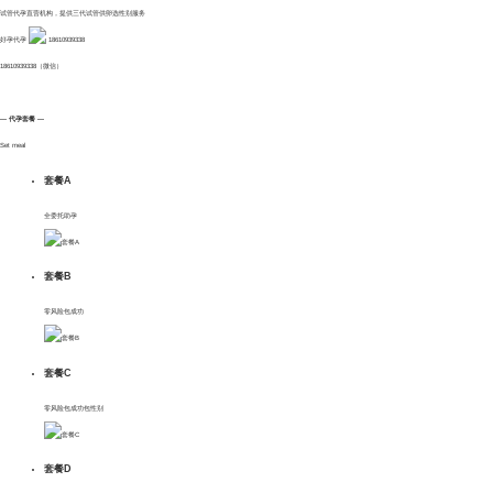
试管代孕直营机构，提供三代试管供卵选性别服务
好孕代孕
18610939338
18610939338（微信）
— 代孕套餐 —
Set meal
套餐A
全委托助孕
套餐B
零风险包成功
网站首页
套餐C
零风险包成功包性别
关于我们
套餐D
服务项目