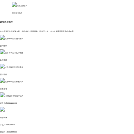
实验室设备6
试管代孕流程
全维度辅助生殖解决方案，全程多对一跟踪服务，吃住医一体，全方位保障试管婴儿的成功率。
合同签约
备孕调理
促排取卵
筛查移植
正规试管供卵代孕机构
送子热线
18610939338
好孕代孕
手机：18610939338
微信号：18610939338