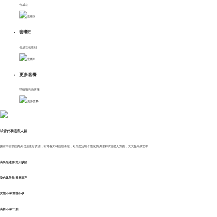
包成功
客户案例
套餐E
新闻资讯
包成功包性别
招贤纳士
更多套餐
联系我们
详情请咨询客服
试管代孕适应人群
拥有丰富的国内外优质医疗资源，针对各大种疑难杂症，可为您定制个性化的调理和试管婴儿方案，大大提高成功率
高风险遗传/先天缺陷
染色体异常/反复流产
女性不孕/男性不孕
高龄不孕/二胎