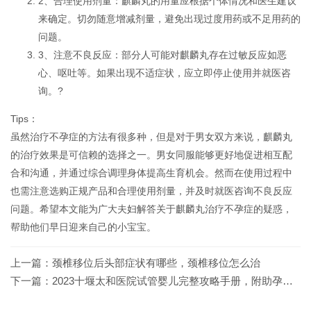
2、合理使用剂量：麒麟丸的用量应根据个体情况和医生建议
来确定。切勿随意增减剂量，避免出现过度用药或不足用药的
问题。
3、注意不良反应：部分人可能对麒麟丸存在过敏反应如恶
心、呕吐等。如果出现不适症状，应立即停止使用并就医咨
询。?
Tips：
虽然治疗不孕症的方法有很多种，但是对于男女双方来说，麒麟丸
的治疗效果是可信赖的选择之一。男女同服能够更好地促进相互配
合和沟通，并通过综合调理身体提高生育机会。然而在使用过程中
也需注意选购正规产品和合理使用剂量，并及时就医咨询不良反应
问题。希望本文能为广大夫妇解答关于麒麟丸治疗不孕症的疑惑，
帮助他们早日迎来自己的小宝宝。
上一篇：
颈椎移位后头部症状有哪些，颈椎移位怎么治
下一篇：
2023十堰太和医院试管婴儿完整攻略手册，附助孕成功率预估