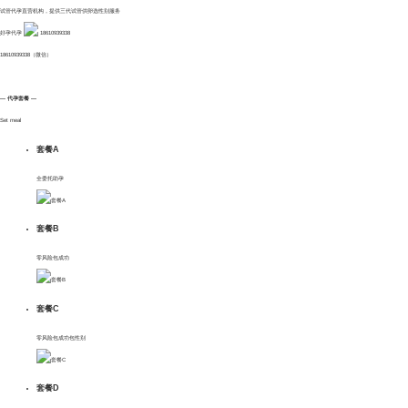
试管代孕直营机构，提供三代试管供卵选性别服务
好孕代孕
18610939338
18610939338（微信）
— 代孕套餐 —
Set meal
套餐A
全委托助孕
套餐B
零风险包成功
网站首页
套餐C
零风险包成功包性别
关于我们
服务项目
套餐D