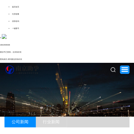
返回首页
代孕套餐
供卵咨询
一键拨号
X
18610939338
微信号已复制，去添加好友
复制成功,请到微信添加好友
公司新闻
行业新闻