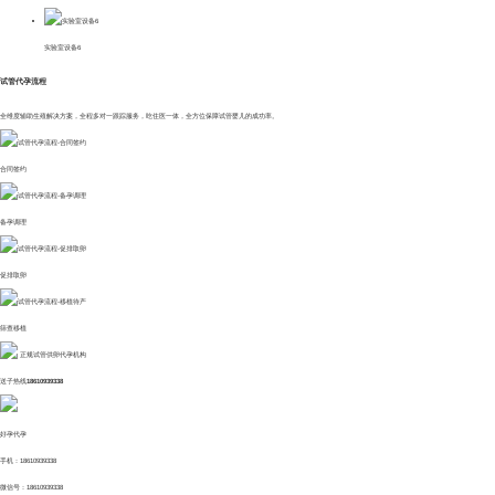
实验室设备6
试管代孕流程
全维度辅助生殖解决方案，全程多对一跟踪服务，吃住医一体，全方位保障试管婴儿的成功率。
合同签约
备孕调理
促排取卵
筛查移植
正规试管供卵代孕机构
送子热线
18610939338
好孕代孕
手机：18610939338
微信号：18610939338