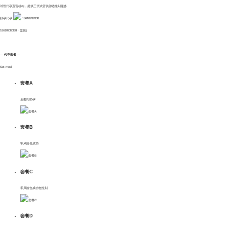
试管代孕直营机构，提供三代试管供卵选性别服务
好孕代孕
18610939338
18610939338（微信）
— 代孕套餐 —
Set meal
套餐A
全委托助孕
套餐B
零风险包成功
网站首页
套餐C
零风险包成功包性别
关于我们
服务项目
套餐D