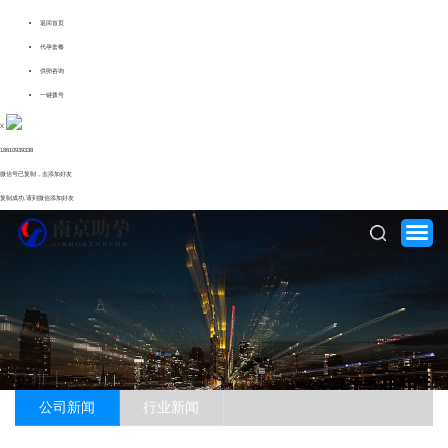
返回首页
代孕套餐
供卵咨询
一键拨号
X
18610939338
微信号已复制，去添加好友
复制成功,请到微信添加好友
公司新闻
行业新闻