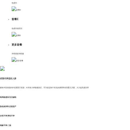
包成功
客户案例
套餐E
新闻资讯
包成功包性别
招贤纳士
更多套餐
联系我们
详情请咨询客服
试管代孕适应人群
拥有丰富的国内外优质医疗资源，针对各大种疑难杂症，可为您定制个性化的调理和试管婴儿方案，大大提高成功率
高风险遗传/先天缺陷
染色体异常/反复流产
女性不孕/男性不孕
高龄不孕/二胎